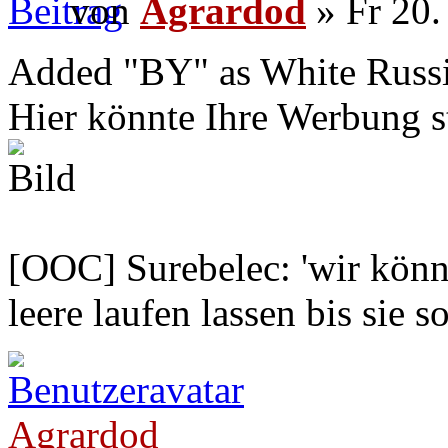
von
Agrardod
» Fr 20.
Added "BY" as White Russia 
Hier könnte Ihre Werbung s
[OOC] Surebelec: 'wir könne
leere laufen lassen bis sie s
Agrardod