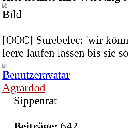
[OOC] Surebelec: 'wir könne
leere laufen lassen bis sie s
Agrardod
Sippenrat
Beiträge:
642