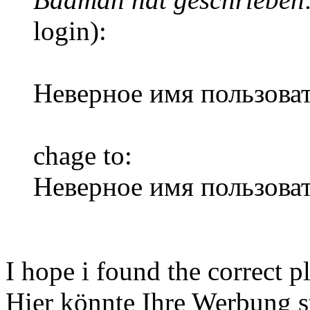
login):
Неверное имя пользоват
chage to:
Неверное имя пользоват
I hope i found the correct p
Hier könnte Ihre Werbung s