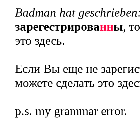
Badman hat geschrieben
зарегестрирова
нн
ы
, т
это здесь.
Если Вы еще не зареги
можете сделать это здес
p.s. my grammar error.