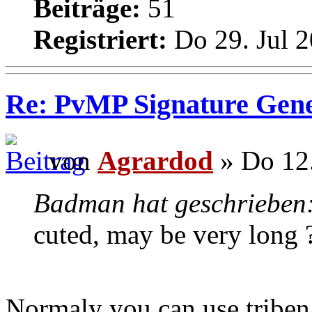
Beiträge:
51
Registriert:
Do 29. Jul 2
Re: PvMP Signature Gene
von
Agrardod
» Do 12.
Badman hat geschrieben
cuted, may be very long 
Normaly you can use tribena