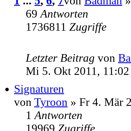
1
...
5
,
6
,
7
von
Badman
»
69
Antworten
1736811
Zugriffe
Letzter Beitrag
von
Ba
Mi 5. Okt 2011, 11:02
Signaturen
von
Tyroon
» Fr 4. Mär 
1
Antworten
19969
Zugriffe