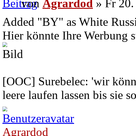
von
Agrardod
» Fr 20.
Added "BY" as White Russia 
Hier könnte Ihre Werbung s
[OOC] Surebelec: 'wir könne
leere laufen lassen bis sie s
Agrardod