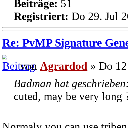
Beiträge:
51
Registriert:
Do 29. Jul 2
Re: PvMP Signature Gene
von
Agrardod
» Do 12.
Badman hat geschrieben
cuted, may be very long 
Normaly you can use tribena