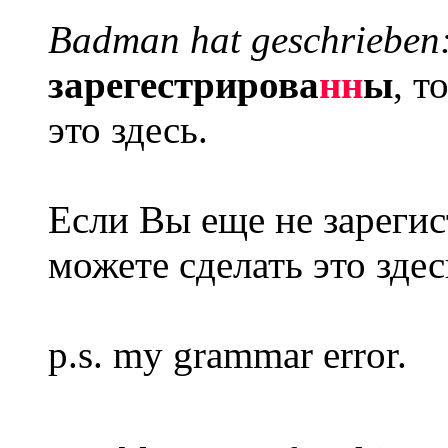
Badman hat geschrieben
зарегестрирова
нн
ы
, т
это здесь.
Если Вы еще не зареги
можете сделать это здес
p.s. my grammar error.