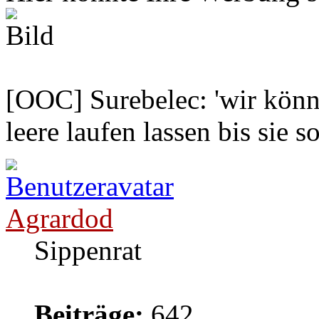
[OOC] Surebelec: 'wir könne
leere laufen lassen bis sie s
Agrardod
Sippenrat
Beiträge:
642