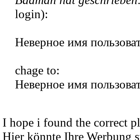
login):
Неверное имя пользоват
chage to:
Неверное имя пользоват
I hope i found the correct p
Hier könnte Ihre Werbung s