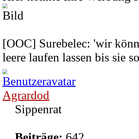
[OOC] Surebelec: 'wir könne
leere laufen lassen bis sie s
Agrardod
Sippenrat
Beiträge:
642