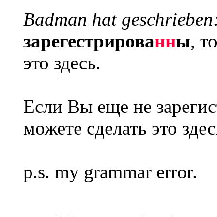
Badman hat geschrieben
зарегестрирова
нн
ы
, т
это здесь.
Если Вы еще не зареги
можете сделать это здес
p.s. my grammar error.