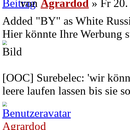
von
Agrardod
» Fr 20.
Added "BY" as White Russia 
Hier könnte Ihre Werbung s
[OOC] Surebelec: 'wir könne
leere laufen lassen bis sie s
Agrardod