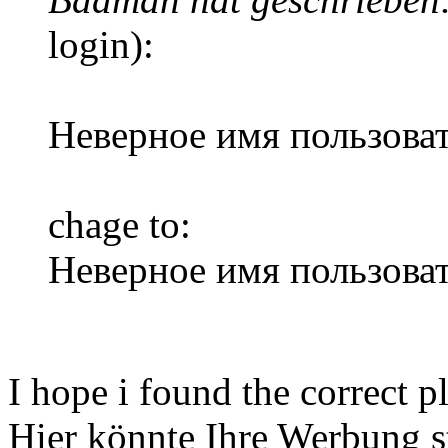
login):
Неверное имя пользоват
chage to:
Неверное имя пользоват
I hope i found the correct p
Hier könnte Ihre Werbung s