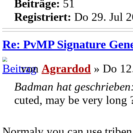
Beiträge:
51
Registriert:
Do 29. Jul 2
Re: PvMP Signature Gene
von
Agrardod
» Do 12.
Badman hat geschrieben
cuted, may be very long 
Normaly you can use tribena