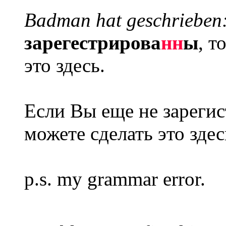
Badman hat geschrieben
зарегестрирова
нн
ы
, т
это здесь.
Если Вы еще не зареги
можете сделать это здес
p.s. my grammar error.