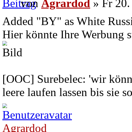
von
Agrardod
» Fr 20.
Added "BY" as White Russia 
Hier könnte Ihre Werbung s
[OOC] Surebelec: 'wir könne
leere laufen lassen bis sie s
Agrardod