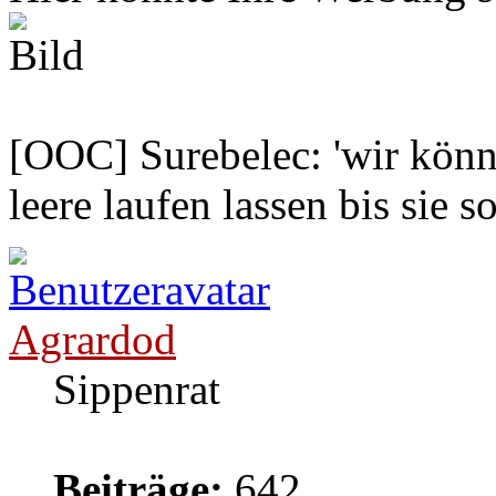
[OOC] Surebelec: 'wir könne
leere laufen lassen bis sie s
Agrardod
Sippenrat
Beiträge:
642