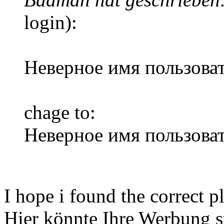
login):
Неверное имя пользоват
chage to:
Неверное имя пользоват
I hope i found the correct p
Hier könnte Ihre Werbung s