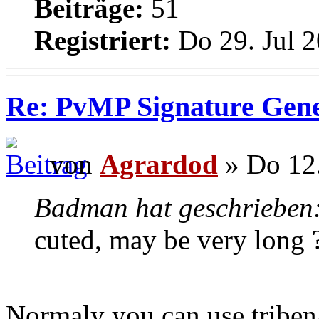
Beiträge:
51
Registriert:
Do 29. Jul 2
Re: PvMP Signature Gene
von
Agrardod
» Do 12.
Badman hat geschrieben
cuted, may be very long 
Normaly you can use tribena