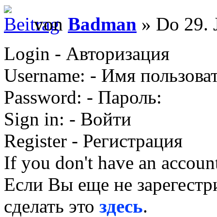
von
Badman
» Do 29. 
Login - Авторизация
Username: - Имя пользоват
Password: - Пароль:
Sign in: - Войти
Register - Регистрация
If you don't have an account
Если Вы еще не зарегестр
сделать это
здесь
.