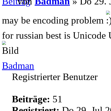
von
Badman
» Do 29. 
may be encoding problem
for russian best is Unicod
Badman
Registrierter Benutzer
Beiträge:
51
Registriert:
Do 29. Jul 2