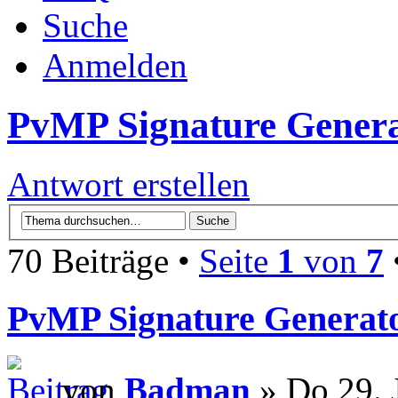
Suche
Anmelden
PvMP Signature Genera
Antwort erstellen
70 Beiträge •
Seite
1
von
7
PvMP Signature Generato
von
Badman
» Do 29. 