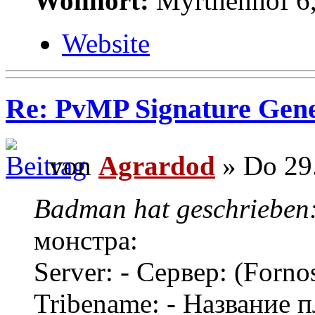
Wohnort:
Myrthenhof 6,
Website
Re: PvMP Signature Gene
von
Agrardod
» Do 29.
Badman hat geschrieben
монстра:
Server: - Сервер: (Forn
Tribename: - Название 