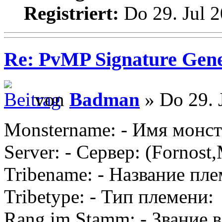
Registriert:
Do 29. Jul 2
Re: PvMP Signature Gene
von
Badman
» Do 29. 
Monstername: - Имя монст
Server: - Сервер: (Fornost
Tribename: - Название пле
Tribetype: - Тип племени:
Rang im Stamm: - Звание 